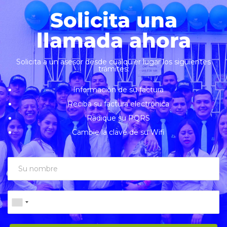
Solicita una
llamada ahora
Solicita a un asesor desde cualquier lugar los siguientes
trámites:
Información de su factura
Reciba su factura electrónica
Radique su PQRS
Cambie la clave de su Wifi