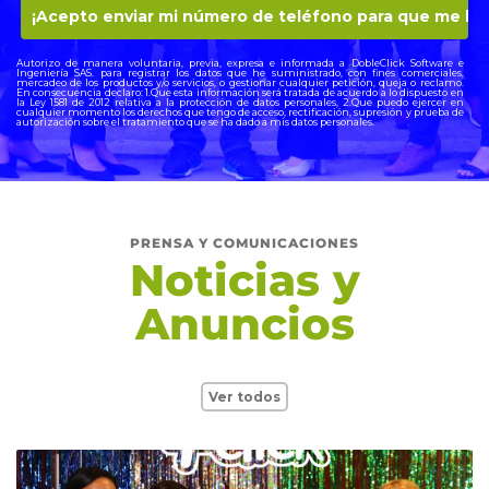
Autorizo de manera voluntaria, previa, expresa e informada a DobleClick Software e
Ingeniería SAS. para registrar los datos que he suministrado, con fines comerciales,
mercadeo de los productos y/o servicios, o gestionar cualquier petición, queja o reclamo.
En consecuencia declaro: 1.Que esta información será tratada de acuerdo a lo dispuesto en
la Ley 1581 de 2012 relativa a la protección de datos personales, 2.Que puedo ejercer en
cualquier momento los derechos que tengo de acceso, rectificación, supresión y prueba de
autorización sobre el tratamiento que se ha dado a mis datos personales.
PRENSA Y COMUNICACIONES
Noticias y
Anuncios
Ver todos