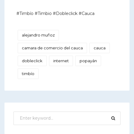
#Timbío #Timbio #Dobleclick #Cauca
alejandro muñoz
camara de comercio del cauca
cauca
dobleclick
internet
popayán
timbío