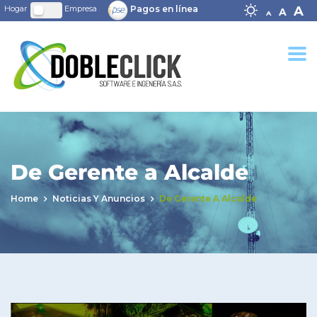
Decrease fo
Reset
In
A
Pagos en línea
A
A
De Gerente a Alcalde
Home
Noticias Y Anuncios
De Gerente A Alcalde