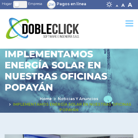
Decrease fo
Reset
In
A
Pagos en línea
A
A
IMPLEMENTAMOS
ENERGÍA SOLAR EN
NUESTRAS OFICINAS
POPAYÁN
Home
Noticias Y Anuncios
IMPLEMENTAMOS ENERGÍA SOLAR EN NUESTRAS OFICINAS
POPAYÁN