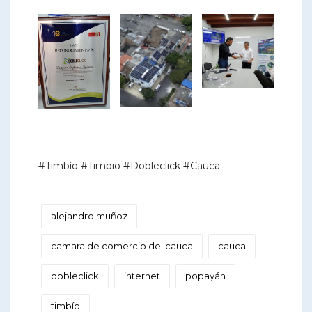
#Timbío #Timbio #Dobleclick #Cauca
alejandro muñoz
camara de comercio del cauca
cauca
dobleclick
internet
popayán
timbío