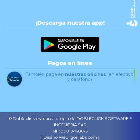
¡Descarga nuestra app!
Pagos en línea
También paga en
nuestras oficinas
(en efectivo
y datáfono)
© Dobleclick es marca propia de DOBLECLICK SOFTWARE E
INGENIERÍA SAS
NIT: 900104400-5
|| Diseño Web: gorilabs.com ||