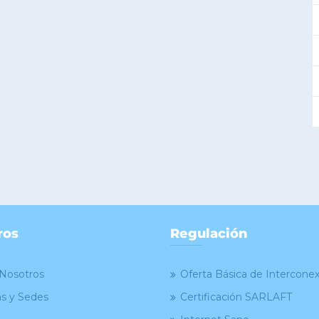
ros
Regulación
Nosotros
Oferta Básica de Intercone
as y Sedes
Certificación SARLAFT