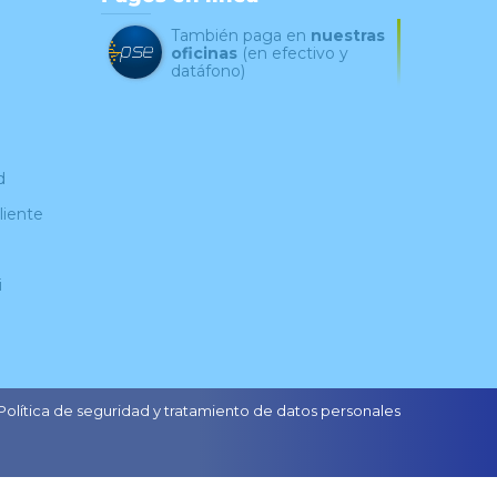
También paga en
nuestras
oficinas
(en efectivo y
datáfono)
d
liente
i
Política de seguridad y tratamiento de datos personales