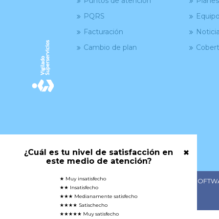
Puntos de atención
Planes
PQRS
Equipo
Facturación
Notici
Cambio de plan
Cobert
¿Cuál es tu nivel de satisfacción en
este medio de atención?
★ Muy insatisfecho
© Dobleclick es marca propia de DOBLECLICK SOFTW
★★ Insatisfecho
NIT: 900104400-5
★★★ Medianamente satisfecho
|| Diseño Web: gorilabs.com ||
★★★★ Satischecho
★★★★★ Muy satisfecho