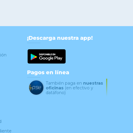
¡Descarga nuestra app!
xión
Pagos en línea
También paga en
nuestras
oficinas
(en efectivo y
datáfono)
d
liente