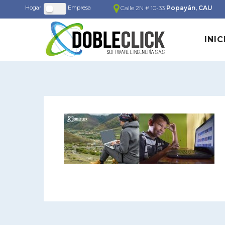
Calle 2N # 10-33
Popayán, CAU
INIC