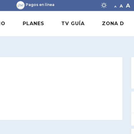
Decrease f
Rese
I
A
Pagos en línea
A
A
IO
PLANES
TV GUÍA
ZONA D