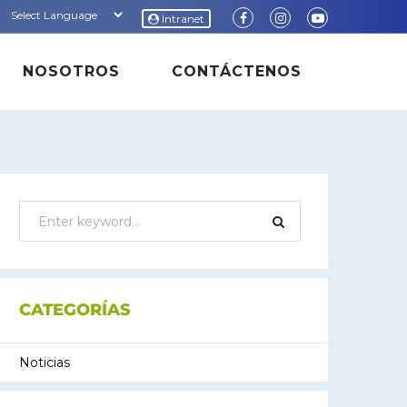
ont size.
t font size.
ncrease font size.
Intranet
NOSOTROS
CONTÁCTENOS
CATEGORÍAS
Noticias