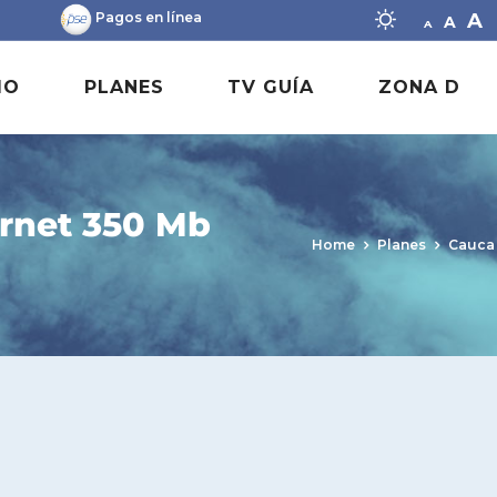
Decrease f
Rese
I
A
Pagos en línea
A
A
IO
PLANES
TV GUÍA
ZONA D
rnet 350 Mb
Home
Planes
Cauca