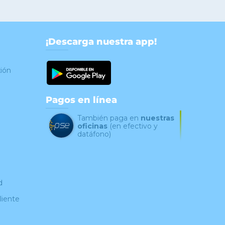
¡Descarga nuestra app!
xión
Pagos en línea
También paga en
nuestras
oficinas
(en efectivo y
datáfono)
d
liente