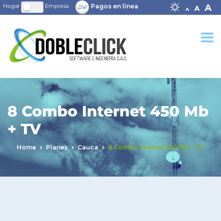
Decrease fo
Reset
In
A
Pagos en línea
A
A
8 Combo Internet 450 Mb
+ TV
Home
Planes
Cauca
8 Combo Internet 450 Mb + TV